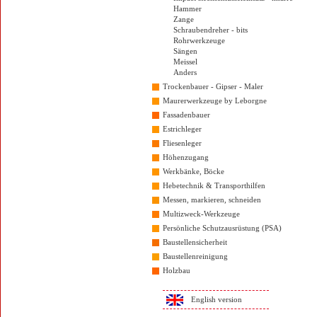
Hammer
Zange
Schraubendreher - bits
Rohrwerkzeuge
Sängen
Meissel
Anders
Trockenbauer - Gipser - Maler
Maurerwerkzeuge by Leborgne
Fassadenbauer
Estrichleger
Fliesenleger
Höhenzugang
Werkbänke, Böcke
Hebetechnik & Transporthilfen
Messen, markieren, schneiden
Multizweck-Werkzeuge
Persönliche Schutzausrüstung (PSA)
Baustellensicherheit
Baustellenreinigung
Holzbau
English version