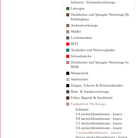
Industrie / Schmiedewerkzeuge
Leborgne
Dachdecker und Spengler Werkzeuge By
Peddinghaus
Ausbeulwerkzeuge
Meißel
Locheisensätze
BITS
Ausdreher und Werkzeughalter
Schraubstöcke
Dachdecker und Spengler Werkzeuge by
MOB
Messtechnik
Stahlwinden
Zangen, Scheren & Bolzenschneider
Rohr- & Sanitärwerkzeuge
Feilen, Raspeln & Stechbeitel
Funkenfreie Werkzeuge
Schlüssel
1/4 steckschlüsseleinsatz - knarre
3/8 steckschlüsseleinsatz - knarre
1/2 steckschlüsseleinsatz - knarre
3/4 steckschlüsseleinsatz - knarre
1 steckschlüsseleinsatz - knarre
Impact steckschlüsseleinsatz - knarre