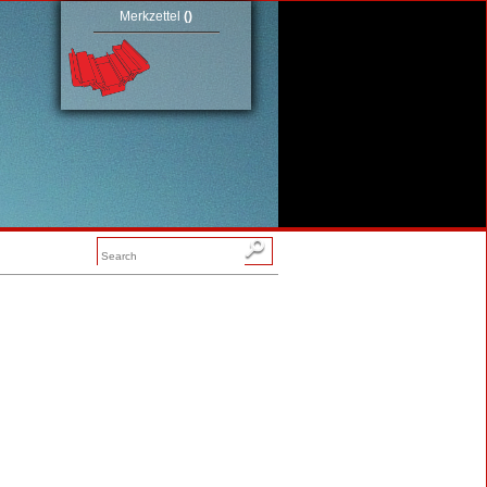
Merkzettel
(
)