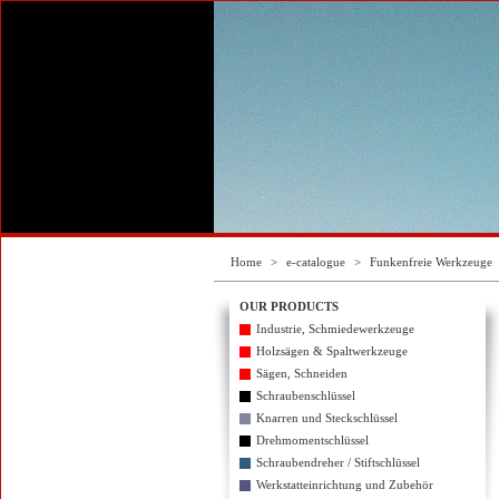
Home
>
e-catalogue
>
Funkenfreie Werkzeuge
OUR PRODUCTS
Industrie, Schmiedewerkzeuge
Holzsägen & Spaltwerkzeuge
Sägen, Schneiden
Schraubenschlüssel
Knarren und Steckschlüssel
Drehmomentschlüssel
Schraubendreher / Stiftschlüssel
Werkstatteinrichtung und Zubehör