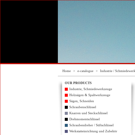
Home
>
e-catalogue
>
Industrie / Schmiedewer
OUR PRODUCTS
Industrie, Schmiedewerkzeuge
Holzsägen & Spaltwerkzeuge
Sägen, Schneiden
Schraubenschlüssel
Knarren und Steckschlüssel
Drehmomentschlüssel
Schraubendreher / Stiftschlüssel
Werkstatteinrichtung und Zubehör