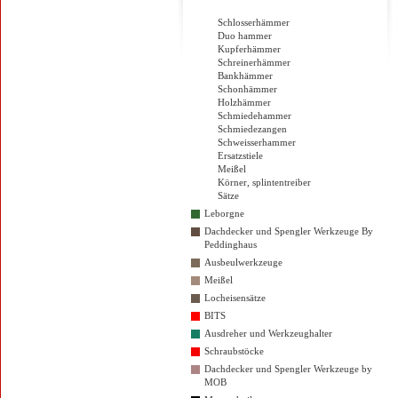
Industrie / Schmiedewerkzeuge
Schlosserhämmer
Duo hammer
Kupferhämmer
Schreinerhämmer
Bankhämmer
Schonhämmer
Holzhämmer
Schmiedehammer
Schmiedezangen
Schweisserhammer
Ersatzstiele
Meißel
Körner, splintentreiber
Sätze
Leborgne
Dachdecker und Spengler Werkzeuge By
Peddinghaus
Ausbeulwerkzeuge
Meißel
Locheisensätze
BITS
Ausdreher und Werkzeughalter
Schraubstöcke
Dachdecker und Spengler Werkzeuge by
MOB