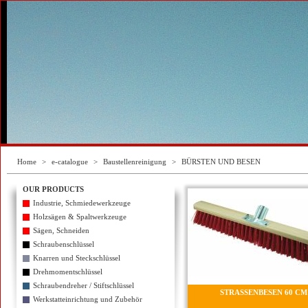
Home
>
e-catalogue
>
Baustellenreinigung
>
BÜRSTEN UND BESEN
OUR PRODUCTS
Industrie, Schmiedewerkzeuge
Holzsägen & Spaltwerkzeuge
Sägen, Schneiden
Schraubenschlüssel
Knarren und Steckschlüssel
Drehmomentschlüssel
Schraubendreher / Stiftschlüssel
STRASSENBESEN 60 CM
Werkstatteinrichtung und Zubehör