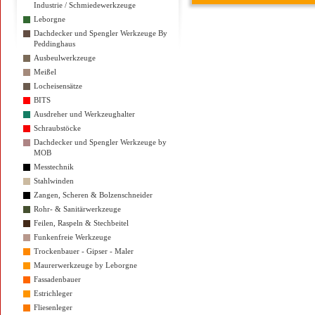
Industrie / Schmiedewerkzeuge
Leborgne
Dachdecker und Spengler Werkzeuge By
Peddinghaus
Ausbeulwerkzeuge
Meißel
Locheisensätze
BITS
Ausdreher und Werkzeughalter
Schraubstöcke
Dachdecker und Spengler Werkzeuge by
MOB
Messtechnik
Stahlwinden
Zangen, Scheren & Bolzenschneider
Rohr- & Sanitärwerkzeuge
Feilen, Raspeln & Stechbeitel
Funkenfreie Werkzeuge
Trockenbauer - Gipser - Maler
Maurerwerkzeuge by Leborgne
Fassadenbauer
Estrichleger
Fliesenleger