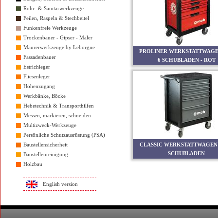
Rohr- & Sanitärwerkzeuge
Feilen, Raspeln & Stechbeitel
Funkenfreie Werkzeuge
Trockenbauer - Gipser - Maler
Maurerwerkzeuge by Leborgne
PROLINER WERKSTATTWAGE
Fassadenbauer
6 SCHUBLADEN - ROT
Estrichleger
Fliesenleger
Höhenzugang
Werkbänke, Böcke
Hebetechnik & Transporthilfen
Messen, markieren, schneiden
Multizweck-Werkzeuge
Persönliche Schutzausrüstung (PSA)
Baustellensicherheit
CLASSIC WERKSTATTWAGEN 
SCHUBLADEN
Baustellenreinigung
Holzbau
English version