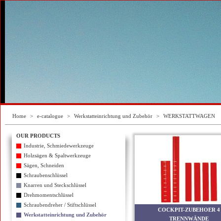
Home
>
e-catalogue
>
Werkstatteinrichtung und Zubehör
>
WERKSTATTWAGEN
OUR PRODUCTS
Industrie, Schmiedewerkzeuge
Holzsägen & Spaltwerkzeuge
Sägen, Schneiden
Schraubenschlüssel
Knarren und Steckschlüssel
Drehmomentschlüssel
Schraubendreher / Stiftschlüssel
COCKPIT-ZUBEHOER 4
Werkstatteinrichtung und Zubehör
TRENNWÄNDE