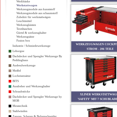
Werkbänke
Werkstattwagen
Werkzeugmodule aus kunststoff
Werkzeugmodule aus schaumstoff
Zubehör für werkstattwägen
Leuchtmittel
Werkzeugkästen
Textiltaschen
Gürtel & werkzeughalter
Werkzeugsätze
Fusion box
WERKZEUGWAGEN COCKPIT
Industrie / Schmiedewerkzeuge
STROM - 206 TEILE
Leborgne
Dachdecker und Spengler Werkzeuge By
Peddinghaus
Ausbeulwerkzeuge
Meißel
Locheisensätze
BITS
Ausdreher und Werkzeughalter
Schraubstöcke
XLINER WERKSTATTWAG
Dachdecker und Spengler Werkzeuge by
'SAFETY' MIT 7 SCHUBLADE
MOB
MODULE
Messtechnik
Stahlwinden
Zangen, Scheren & Bolzenschneider