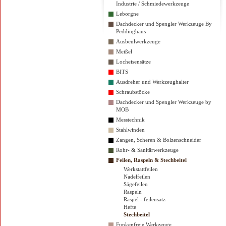
Industrie / Schmiedewerkzeuge
Leborgne
Dachdecker und Spengler Werkzeuge By
Peddinghaus
Ausbeulwerkzeuge
Meißel
Locheisensätze
BITS
Ausdreher und Werkzeughalter
Schraubstöcke
Dachdecker und Spengler Werkzeuge by
MOB
Messtechnik
Stahlwinden
Zangen, Scheren & Bolzenschneider
Rohr- & Sanitärwerkzeuge
Feilen, Raspeln & Stechbeitel
Werkstattfeilen
Nadelfeilen
Sägefeilen
Raspeln
Raspel - feilensatz
Hefte
Stechbeitel
Funkenfreie Werkzeuge