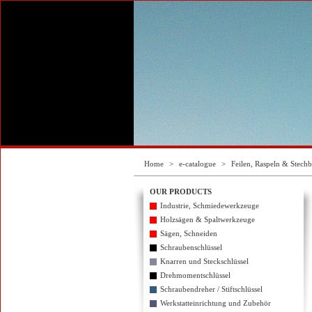
Home
>
e-catalogue
>
Feilen, Raspeln & Stechb
OUR PRODUCTS
Industrie, Schmiedewerkzeuge
Holzsägen & Spaltwerkzeuge
Sägen, Schneiden
Schraubenschlüssel
Knarren und Steckschlüssel
Drehmomentschlüssel
Schraubendreher / Stiftschlüssel
Werkstatteinrichtung und Zubehör