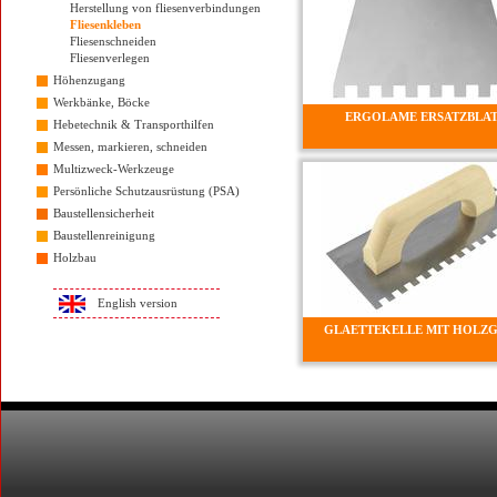
Herstellung von fliesenverbindungen
Fliesenkleben
Fliesenschneiden
Fliesenverlegen
Höhenzugang
Werkbänke, Böcke
ERGOLAME ERSATZBLA
Hebetechnik & Transporthilfen
Messen, markieren, schneiden
Multizweck-Werkzeuge
Persönliche Schutzausrüstung (PSA)
Baustellensicherheit
Baustellenreinigung
Holzbau
English version
GLAETTEKELLE MIT HOLZG