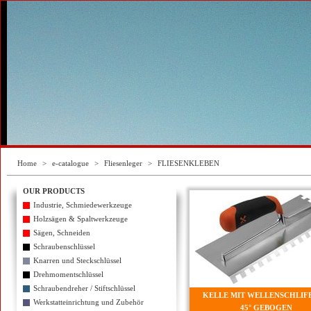
Home
>
e-catalogue
>
Fliesenleger
>
FLIESENKLEBEN
OUR PRODUCTS
Industrie, Schmiedewerkzeuge
Holzsägen & Spaltwerkzeuge
Sägen, Schneiden
Schraubenschlüssel
Knarren und Steckschlüssel
Drehmomentschlüssel
Schraubendreher / Stiftschlüssel
KELLE MIT WELLENSCHLIFF
Werkstatteinrichtung und Zubehör
45° GEBOGEN