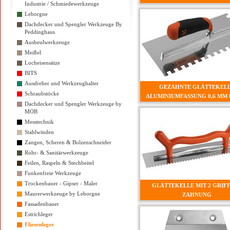
Industrie / Schmiedewerkzeuge
Leborgne
Dachdecker und Spengler Werkzeuge By
Peddinghaus
Ausbeulwerkzeuge
Meißel
Locheisensätze
BITS
Ausdreher und Werkzeughalter
GEZAHNTE GLÄTTEKEL
Schraubstöcke
ALUMINIUMFASSUNG 0,6 MM 6
Dachdecker und Spengler Werkzeuge by
6
MOB
Messtechnik
Stahlwinden
Zangen, Scheren & Bolzenschneider
Rohr- & Sanitärwerkzeuge
Feilen, Raspeln & Stechbeitel
Funkenfreie Werkzeuge
Trockenbauer - Gipser - Maler
GLÄTTEKELLE MIT 2 GRIFF
Maurerwerkzeuge by Leborgne
ZAHNUNG
Fassadenbauer
Estrichleger
Fliesenleger