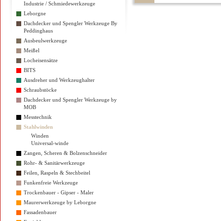
Industrie / Schmiedewerkzeuge
Leborgne
Dachdecker und Spengler Werkzeuge By
Peddinghaus
Ausbeulwerkzeuge
Meißel
Locheisensätze
BITS
Ausdreher und Werkzeughalter
Schraubstöcke
Dachdecker und Spengler Werkzeuge by
MOB
Messtechnik
Stahlwinden
Winden
Universal-winde
Zangen, Scheren & Bolzenschneider
Rohr- & Sanitärwerkzeuge
Feilen, Raspeln & Stechbeitel
Funkenfreie Werkzeuge
Trockenbauer - Gipser - Maler
Maurerwerkzeuge by Leborgne
Fassadenbauer