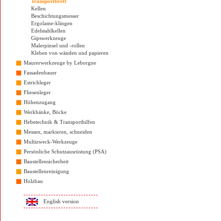
Transportbrett
Kellen
Beschichtungsmesser
Ergolame-klingen
Edelstahlkellen
Gipswerkzeuge
Malerpinsel und -rollen
Kleben von wänden und papieren
Maurerwerkzeuge by Leborgne
Fassadenbauer
Estrichleger
Fliesenleger
Höhenzugang
Werkbänke, Böcke
Hebetechnik & Transporthilfen
Messen, markieren, schneiden
Multizweck-Werkzeuge
Persönliche Schutzausrüstung (PSA)
Baustellensicherheit
Baustellenreinigung
Holzbau
English version