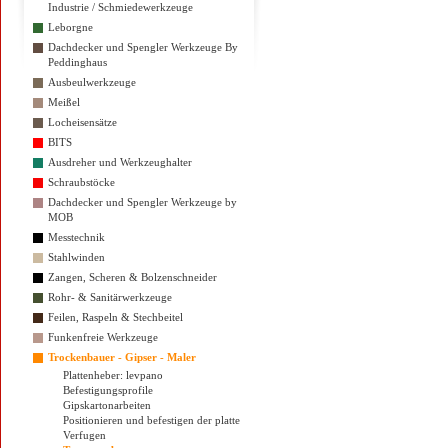
Industrie / Schmiedewerkzeuge
Leborgne
Dachdecker und Spengler Werkzeuge By
Peddinghaus
Ausbeulwerkzeuge
Meißel
Locheisensätze
BITS
Ausdreher und Werkzeughalter
Schraubstöcke
Dachdecker und Spengler Werkzeuge by
MOB
Messtechnik
Stahlwinden
Zangen, Scheren & Bolzenschneider
Rohr- & Sanitärwerkzeuge
Feilen, Raspeln & Stechbeitel
Funkenfreie Werkzeuge
Trockenbauer - Gipser - Maler
Plattenheber: levpano
Befestigungsprofile
Gipskartonarbeiten
Positionieren und befestigen der platte
Verfugen