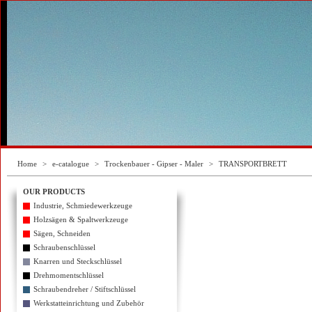
Home
>
e-catalogue
>
Trockenbauer - Gipser - Maler
>
TRANSPORTBRETT
OUR PRODUCTS
Industrie, Schmiedewerkzeuge
Holzsägen & Spaltwerkzeuge
Sägen, Schneiden
Schraubenschlüssel
Knarren und Steckschlüssel
Drehmomentschlüssel
Schraubendreher / Stiftschlüssel
Werkstatteinrichtung und Zubehör