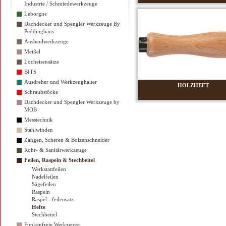
Industrie / Schmiedewerkzeuge
Leborgne
Dachdecker und Spengler Werkzeuge By
Peddinghaus
Ausbeulwerkzeuge
Meißel
Locheisensätze
BITS
Ausdreher und Werkzeughalter
HOLZHEFT
Schraubstöcke
Dachdecker und Spengler Werkzeuge by
MOB
Messtechnik
Stahlwinden
Zangen, Scheren & Bolzenschneider
Rohr- & Sanitärwerkzeuge
Feilen, Raspeln & Stechbeitel
Werkstattfeilen
Nadelfeilen
Sägefeilen
Raspeln
Raspel - feilensatz
Hefte
Stechbeitel
Funkenfreie Werkzeuge