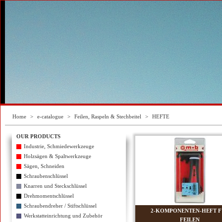
Home
>
e-catalogue
>
Feilen, Raspeln & Stechbeitel
>
HEFTE
OUR PRODUCTS
Industrie, Schmiedewerkzeuge
Holzsägen & Spaltwerkzeuge
Sägen, Schneiden
Schraubenschlüssel
Knarren und Steckschlüssel
Drehmomentschlüssel
Schraubendreher / Stiftschlüssel
2-KOMPONENTEN-HEFT 
Werkstatteinrichtung und Zubehör
FEILEN