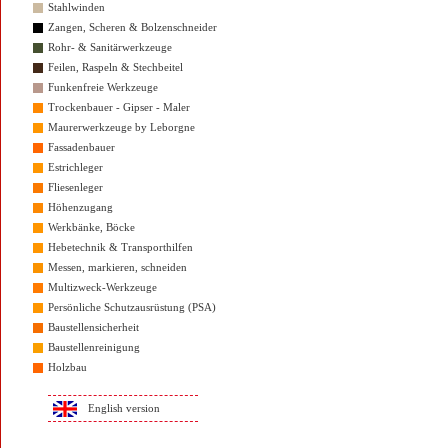
Stahlwinden
Zangen, Scheren & Bolzenschneider
Rohr- & Sanitärwerkzeuge
Feilen, Raspeln & Stechbeitel
Funkenfreie Werkzeuge
Trockenbauer - Gipser - Maler
Maurerwerkzeuge by Leborgne
Fassadenbauer
Estrichleger
Fliesenleger
Höhenzugang
Werkbänke, Böcke
Hebetechnik & Transporthilfen
Messen, markieren, schneiden
Multizweck-Werkzeuge
Persönliche Schutzausrüstung (PSA)
Baustellensicherheit
Baustellenreinigung
Holzbau
English version