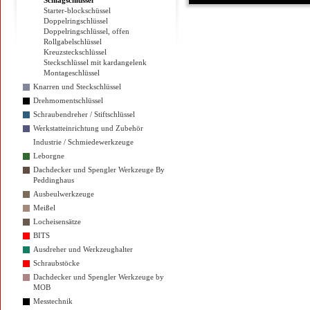
Schlagschlüssel
Starter-blockschüssel
Doppelringschlüssel
Doppelringschlüssel, offen
Rollgabelschlüssel
Kreuzsteckschlüssel
Steckschlüssel mit kardangelenk
Montageschlüssel
Knarren und Steckschlüssel
Drehmomentschlüssel
Schraubendreher / Stiftschlüssel
Werkstatteinrichtung und Zubehör
Industrie / Schmiedewerkzeuge
Leborgne
Dachdecker und Spengler Werkzeuge By
Peddinghaus
Ausbeulwerkzeuge
Meißel
Locheisensätze
BITS
Ausdreher und Werkzeughalter
Schraubstöcke
Dachdecker und Spengler Werkzeuge by
MOB
Messtechnik