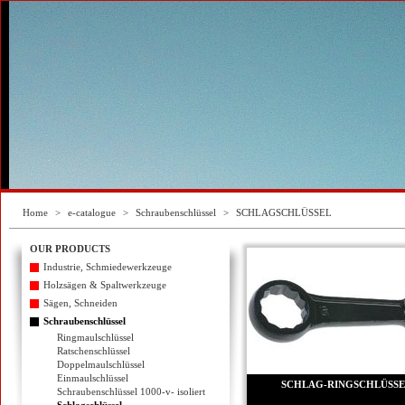
Home
>
e-catalogue
>
Schraubenschlüssel
>
SCHLAGSCHLÜSSEL
OUR PRODUCTS
Industrie, Schmiedewerkzeuge
Holzsägen & Spaltwerkzeuge
Sägen, Schneiden
Schraubenschlüssel
Ringmaulschlüssel
Ratschenschlüssel
Doppelmaulschlüssel
Einmaulschlüssel
SCHLAG-RINGSCHLÜSSE
Schraubenschlüssel 1000-v- isoliert