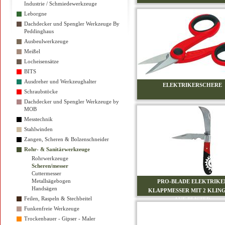
Industrie / Schmiedewerkzeuge
Leborgne
Dachdecker und Spengler Werkzeuge By
Peddinghaus
Ausbeulwerkzeuge
Meißel
Locheisensätze
BITS
Ausdreher und Werkzeughalter
ELEKTRIKERSCHERE
Schraubstöcke
Dachdecker und Spengler Werkzeuge by
MOB
Messtechnik
Stahlwinden
Zangen, Scheren & Bolzenschneider
Rohr- & Sanitärwerkzeuge
Rohrwerkzeuge
Scheren/messer
Cuttermesser
Metallsägebogen
PRO-BLADE ELEKTRIKE
Handsägen
KLAPPMESSER MIT 2 KLING
Feilen, Raspeln & Stechbeitel
AUF BLISTER
Funkenfreie Werkzeuge
Trockenbauer - Gipser - Maler