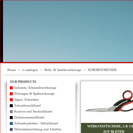
Home
>
e-catalogue
>
Rohr- & Sanitärwerkzeuge
>
SCHEREN/MESSER
OUR PRODUCTS
Industrie, Schmiedewerkzeuge
Holzsägen & Spaltwerkzeuge
Sägen, Schneiden
Schraubenschlüssel
Knarren und Steckschlüssel
Drehmomentschlüssel
Schraubendreher / Stiftschlüssel
WERKSTATTSCHERE, 2-K GR
Werkstatteinrichtung und Zubehör
AUF BLISTER