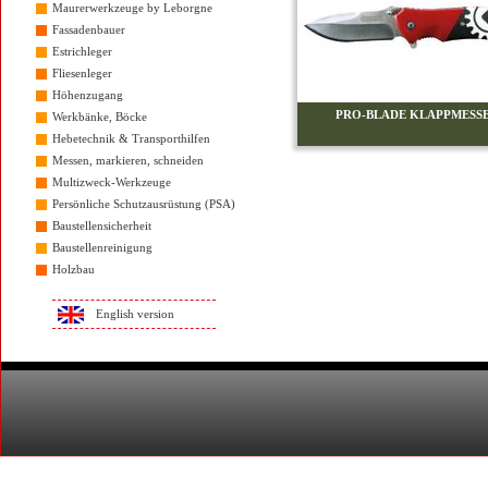
Maurerwerkzeuge by Leborgne
Fassadenbauer
Estrichleger
Fliesenleger
Höhenzugang
PRO-BLADE KLAPPMESS
Werkbänke, Böcke
Hebetechnik & Transporthilfen
Messen, markieren, schneiden
Multizweck-Werkzeuge
Persönliche Schutzausrüstung (PSA)
Baustellensicherheit
Baustellenreinigung
Holzbau
English version