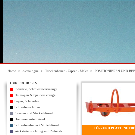
Home
>
e-catalogue
>
Trockenbauer - Gipser - Maler
>
POSITIONIEREN UND BE
OUR PRODUCTS
Industrie, Schmiedewerkzeuge
Holzsägen & Spaltwerkzeuge
Sägen, Schneiden
Schraubenschlüssel
Knarren und Steckschlüssel
Drehmomentschlüssel
Schraubendreher / Stiftschlüssel
TÜR- UND PLATTENHEB
Werkstatteinrichtung und Zubehör