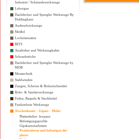
Industrie / Schmiedewerkzeuge
Leborgne
Dachdecker und Spengler Werkzeuge By
Peddinghaus
Ausbeulwerkzeuge
Meißel
Locheisensätze
BITS
Ausdreher und Werkzeughalter
Schraubstöcke
Dachdecker und Spengler Werkzeuge by
MOB
Messtechnik
Stahlwinden
Zangen, Scheren & Bolzenschneider
Rohr- & Sanitärwerkzeuge
Feilen, Raspeln & Stechbeitel
Funkenfreie Werkzeuge
Trockenbauer - Gipser - Maler
Plattenheber: levpano
Befestigungsprofile
Gipskartonarbeiten
Positionieren und befestigen der
platte