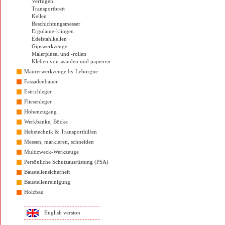
Verfugen
Transportbrett
Kellen
Beschichtungsmesser
Ergolame-klingen
Edelstahlkellen
Gipswerkzeuge
Malerpinsel und -rollen
Kleben von wänden und papieren
Maurerwerkzeuge by Leborgne
Fassadenbauer
Estrichleger
Fliesenleger
Höhenzugang
Werkbänke, Böcke
Hebetechnik & Transporthilfen
Messen, markieren, schneiden
Multizweck-Werkzeuge
Persönliche Schutzausrüstung (PSA)
Baustellensicherheit
Baustellenreinigung
Holzbau
English version