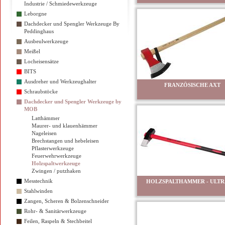
Industrie / Schmiedewerkzeuge
Leborgne
Dachdecker und Spengler Werkzeuge By
Peddinghaus
Ausbeulwerkzeuge
Meißel
Locheisensätze
BITS
Ausdreher und Werkzeughalter
FRANZÖSISCHE AXT
Schraubstöcke
Dachdecker und Spengler Werkzeuge by
MOB
Latthämmer
Maurer- und klauenhämmer
Nageleisen
Brechstangen und hebeleisen
Pflasterwerkzeuge
Feuerwehrwerkzeuge
Holzspaltwerkzeuge
Zwingen / putzhaken
Messtechnik
HOLZSPALTHAMMER - ULTR
Stahlwinden
Zangen, Scheren & Bolzenschneider
Rohr- & Sanitärwerkzeuge
Feilen, Raspeln & Stechbeitel