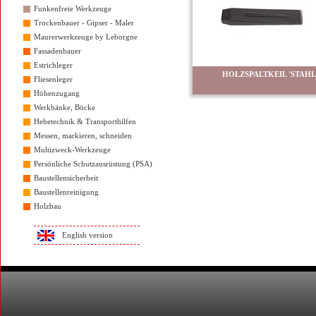
Funkenfreie Werkzeuge
Trockenbauer - Gipser - Maler
Maurerwerkzeuge by Leborgne
Fassadenbauer
Estrichleger
HOLZSPALTKEIL 'STAHL
Fliesenleger
Höhenzugang
Werkbänke, Böcke
Hebetechnik & Transporthilfen
Messen, markieren, schneiden
Multizweck-Werkzeuge
Persönliche Schutzausrüstung (PSA)
Baustellensicherheit
Baustellenreinigung
Holzbau
English version