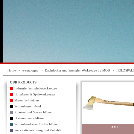
Home
>
e-catalogue
>
Dachdecker und Spengler Werkzeuge by MOB
>
HOLZSPAL
OUR PRODUCTS
Industrie, Schmiedewerkzeuge
Holzsägen & Spaltwerkzeuge
Sägen, Schneiden
Schraubenschlüssel
Knarren und Steckschlüssel
Drehmomentschlüssel
Schraubendreher / Stiftschlüssel
AXT
Werkstatteinrichtung und Zubehör