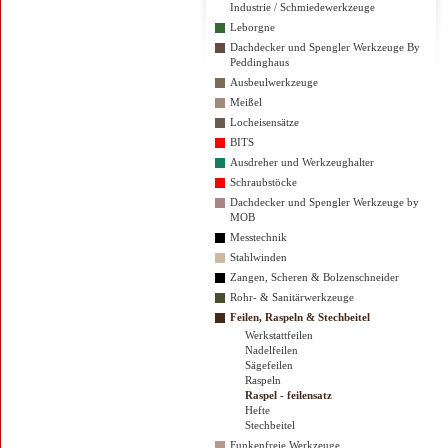
Industrie / Schmiedewerkzeuge
Leborgne
Dachdecker und Spengler Werkzeuge By
Peddinghaus
Ausbeulwerkzeuge
Meißel
Locheisensätze
BITS
Ausdreher und Werkzeughalter
Schraubstöcke
Dachdecker und Spengler Werkzeuge by
MOB
Messtechnik
Stahlwinden
Zangen, Scheren & Bolzenschneider
Rohr- & Sanitärwerkzeuge
Feilen, Raspeln & Stechbeitel
Werkstattfeilen
Nadelfeilen
Sägefeilen
Raspeln
Raspel - feilensatz
Hefte
Stechbeitel
Funkenfreie Werkzeuge