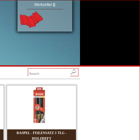
Merkzettel
(
)
RASPEL - FEILENSATZ 3 TLG -
HOLZHEFT