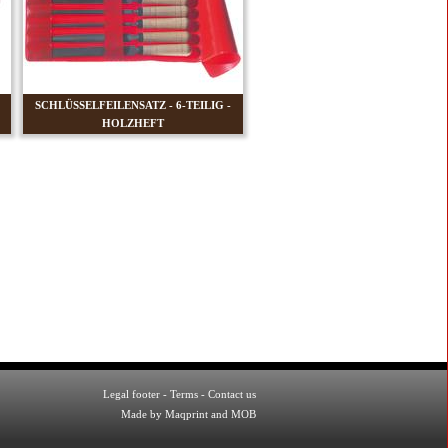
SCHLÜSSELFEILENSATZ - 6-TEILIG -
HOLZHEFT
Legal footer
-
Terms
-
Contact us
Made by Maqprint and MOB