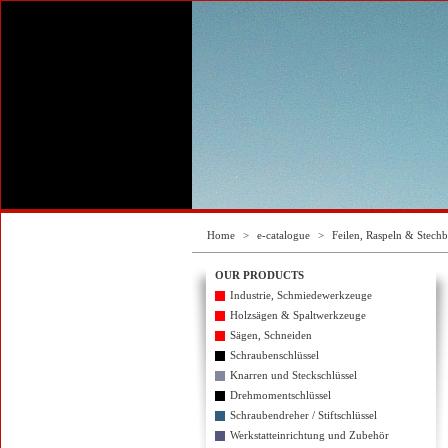
Home
>
e-catalogue
>
Feilen, Raspeln & Stechb
OUR PRODUCTS
Industrie, Schmiedewerkzeuge
Holzsägen & Spaltwerkzeuge
Sägen, Schneiden
Schraubenschlüssel
Knarren und Steckschlüssel
Drehmomentschlüssel
Schraubendreher / Stiftschlüssel
Werkstatteinrichtung und Zubehör