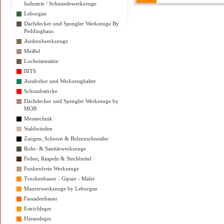
Industrie / Schmiedewerkzeuge
Leborgne
Dachdecker und Spengler Werkzeuge By
Peddinghaus
Ausbeulwerkzeuge
Meißel
Locheisensätze
BITS
Ausdreher und Werkzeughalter
Schraubstöcke
Dachdecker und Spengler Werkzeuge by
MOB
Messtechnik
Stahlwinden
Zangen, Scheren & Bolzenschneider
Rohr- & Sanitärwerkzeuge
Feilen, Raspeln & Stechbeitel
Funkenfreie Werkzeuge
Trockenbauer - Gipser - Maler
Maurerwerkzeuge by Leborgne
Fassadenbauer
Estrichleger
Fliesenleger