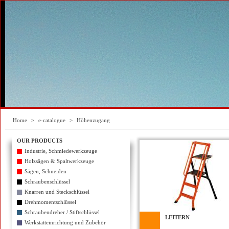
Home
>
e-catalogue
>
Höhenzugang
OUR PRODUCTS
Industrie, Schmiedewerkzeuge
Holzsägen & Spaltwerkzeuge
Sägen, Schneiden
Schraubenschlüssel
Knarren und Steckschlüssel
Drehmomentschlüssel
Schraubendreher / Stiftschlüssel
LEITERN
Werkstatteinrichtung und Zubehör