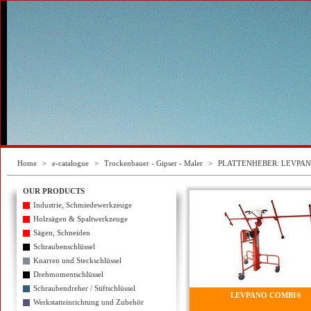
Home
>
e-catalogue
>
Trockenbauer - Gipser - Maler
>
PLATTENHEBER: LEVPA
OUR PRODUCTS
Industrie, Schmiedewerkzeuge
Holzsägen & Spaltwerkzeuge
Sägen, Schneiden
Schraubenschlüssel
Knarren und Steckschlüssel
Drehmomentschlüssel
Schraubendreher / Stiftschlüssel
LEVPANO COMBI®
Werkstatteinrichtung und Zubehör