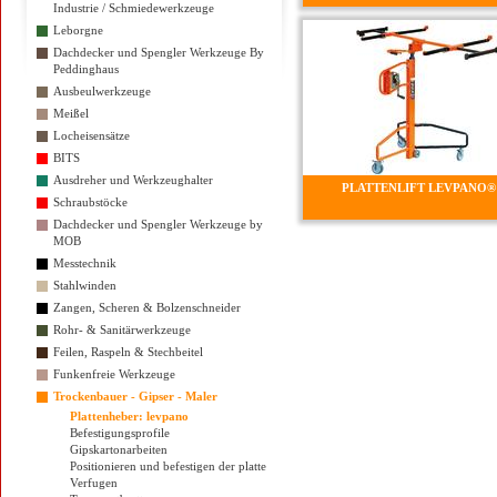
Industrie / Schmiedewerkzeuge
Leborgne
Dachdecker und Spengler Werkzeuge By
Peddinghaus
Ausbeulwerkzeuge
Meißel
Locheisensätze
BITS
Ausdreher und Werkzeughalter
PLATTENLIFT LEVPANO® 
Schraubstöcke
Dachdecker und Spengler Werkzeuge by
MOB
Messtechnik
Stahlwinden
Zangen, Scheren & Bolzenschneider
Rohr- & Sanitärwerkzeuge
Feilen, Raspeln & Stechbeitel
Funkenfreie Werkzeuge
Trockenbauer - Gipser - Maler
Plattenheber: levpano
Befestigungsprofile
Gipskartonarbeiten
Positionieren und befestigen der platte
Verfugen