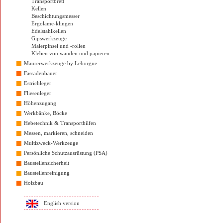
Transportbrett
Kellen
Beschichtungsmesser
Ergolame-klingen
Edelstahlkellen
Gipswerkzeuge
Malerpinsel und -rollen
Kleben von wänden und papieren
Maurerwerkzeuge by Leborgne
Fassadenbauer
Estrichleger
Fliesenleger
Höhenzugang
Werkbänke, Böcke
Hebetechnik & Transporthilfen
Messen, markieren, schneiden
Multizweck-Werkzeuge
Persönliche Schutzausrüstung (PSA)
Baustellensicherheit
Baustellenreinigung
Holzbau
English version