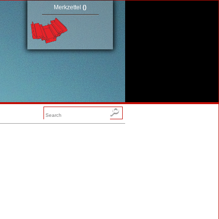
Merkzettel
(
)