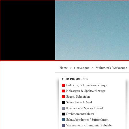
Home
>
e-catalogue
>
Multizweck-Werkzeuge
OUR PRODUCTS
Industrie, Schmiedewerkzeuge
Holzsägen & Spaltwerkzeuge
Sägen, Schneiden
Schraubenschlüssel
Knarren und Steckschlüssel
Drehmomentschlüssel
Schraubendreher / Stiftschlüssel
Werkstatteinrichtung und Zubehör