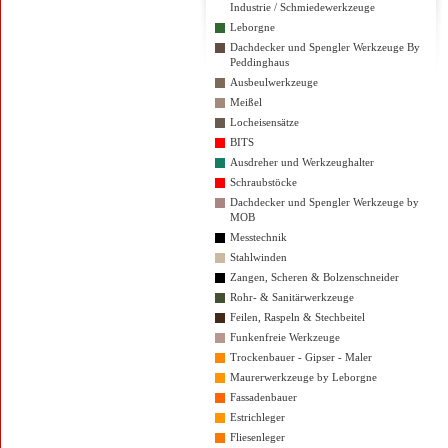
Industrie / Schmiedewerkzeuge
Leborgne
Dachdecker und Spengler Werkzeuge By
Peddinghaus
Ausbeulwerkzeuge
Meißel
Locheisensätze
BITS
Ausdreher und Werkzeughalter
Schraubstöcke
Dachdecker und Spengler Werkzeuge by
MOB
Messtechnik
Stahlwinden
Zangen, Scheren & Bolzenschneider
Rohr- & Sanitärwerkzeuge
Feilen, Raspeln & Stechbeitel
Funkenfreie Werkzeuge
Trockenbauer - Gipser - Maler
Maurerwerkzeuge by Leborgne
Fassadenbauer
Estrichleger
Fliesenleger