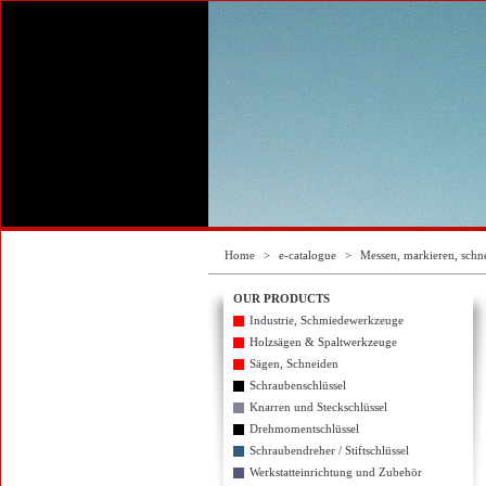
Home
>
e-catalogue
>
Messen, markieren, schn
OUR PRODUCTS
Industrie, Schmiedewerkzeuge
Holzsägen & Spaltwerkzeuge
Sägen, Schneiden
Schraubenschlüssel
Knarren und Steckschlüssel
Drehmomentschlüssel
Schraubendreher / Stiftschlüssel
Werkstatteinrichtung und Zubehör