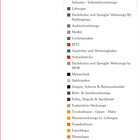
Industrie / Schmiedewerkzeuge
Leborgne
Dachdecker und Spengler Werkzeuge By
Peddinghaus
Ausbeulwerkzeuge
Meißel
Locheisensätze
BITS
Ausdreher und Werkzeughalter
Schraubstöcke
Dachdecker und Spengler Werkzeuge by
MOB
Messtechnik
Stahlwinden
Zangen, Scheren & Bolzenschneider
Rohr- & Sanitärwerkzeuge
Feilen, Raspeln & Stechbeitel
Funkenfreie Werkzeuge
Trockenbauer - Gipser - Maler
Maurerwerkzeuge by Leborgne
Fassadenbauer
Estrichleger
Fliesenleger