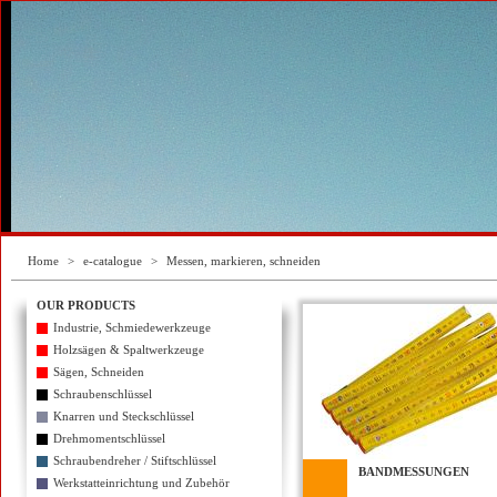
Home
>
e-catalogue
>
Messen, markieren, schneiden
OUR PRODUCTS
Industrie, Schmiedewerkzeuge
Holzsägen & Spaltwerkzeuge
Sägen, Schneiden
Schraubenschlüssel
Knarren und Steckschlüssel
Drehmomentschlüssel
Schraubendreher / Stiftschlüssel
BANDMESSUNGEN
Werkstatteinrichtung und Zubehör