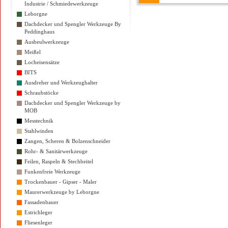
Industrie / Schmiedewerkzeuge
Leborgne
Dachdecker und Spengler Werkzeuge By
Peddinghaus
Ausbeulwerkzeuge
Meißel
Locheisensätze
BITS
Ausdreher und Werkzeughalter
Schraubstöcke
Dachdecker und Spengler Werkzeuge by
MOB
Messtechnik
Stahlwinden
Zangen, Scheren & Bolzenschneider
Rohr- & Sanitärwerkzeuge
Feilen, Raspeln & Stechbeitel
Funkenfreie Werkzeuge
Trockenbauer - Gipser - Maler
Maurerwerkzeuge by Leborgne
Fassadenbauer
Estrichleger
Fliesenleger