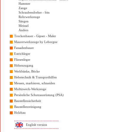
Hammer
Zange
Schraubendreher - bits
Rohrwerkzeuge
Sängen
Meissel
Anders
Trockenbauer - Gipser - Maler
Maurerwerkzeuge by Leborgne
Fassadenbauer
Estrichleger
Fliesenleger
Höhenzugang
Werkbänke, Böcke
Hebetechnik & Transporthilfen
Messen, markieren, schneiden
Multizweck-Werkzeuge
Persönliche Schutzausrüstung (PSA)
Baustellensicherheit
Baustellenreinigung
Holzbau
English version