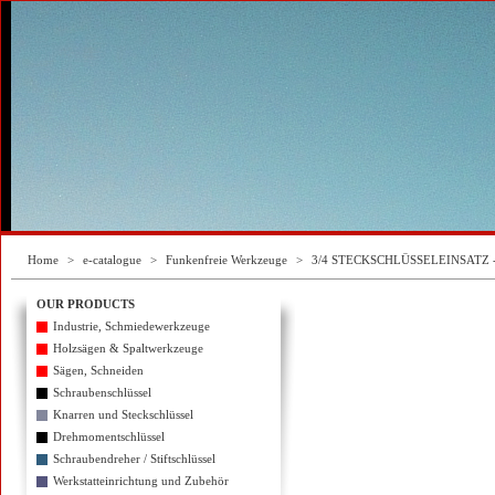
Home
>
e-catalogue
>
Funkenfreie Werkzeuge
>
3/4 STECKSCHLÜSSELEINSATZ 
OUR PRODUCTS
Industrie, Schmiedewerkzeuge
Holzsägen & Spaltwerkzeuge
Sägen, Schneiden
Schraubenschlüssel
Knarren und Steckschlüssel
Drehmomentschlüssel
Schraubendreher / Stiftschlüssel
Werkstatteinrichtung und Zubehör