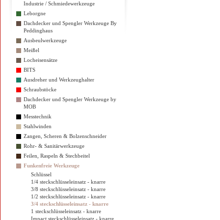
Industrie / Schmiedewerkzeuge
Leborgne
Dachdecker und Spengler Werkzeuge By
Peddinghaus
Ausbeulwerkzeuge
Meißel
Locheisensätze
BITS
Ausdreher und Werkzeughalter
Schraubstöcke
Dachdecker und Spengler Werkzeuge by
MOB
Messtechnik
Stahlwinden
Zangen, Scheren & Bolzenschneider
Rohr- & Sanitärwerkzeuge
Feilen, Raspeln & Stechbeitel
Funkenfreie Werkzeuge
Schlüssel
1/4 steckschlüsseleinsatz - knarre
3/8 steckschlüsseleinsatz - knarre
1/2 steckschlüsseleinsatz - knarre
3/4 steckschlüsseleinsatz - knarre
1 steckschlüsseleinsatz - knarre
Impact steckschlüsseleinsatz - knarre